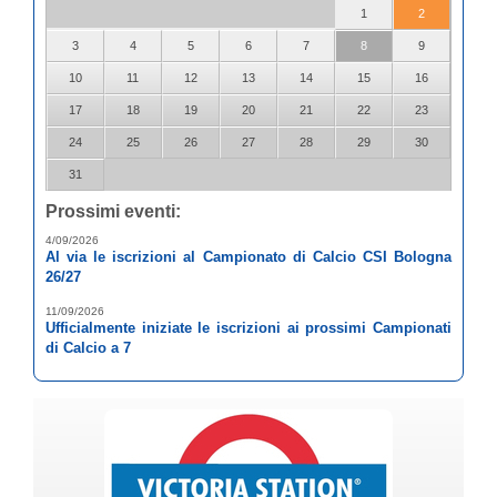
Мобильное приложение от
1win
позволяет делать ставки
1
2
в любое время и в любом месте.
Как же круто
смотреть порно
после сложного дня...
3
4
5
6
7
8
9
10
11
12
13
14
15
16
17
18
19
20
21
22
23
24
25
26
27
28
29
30
31
Prossimi eventi:
4/09/2026
Al via le iscrizioni al Campionato di Calcio CSI Bologna
26/27
11/09/2026
Ufficialmente iniziate le iscrizioni ai prossimi Campionati
di Calcio a 7