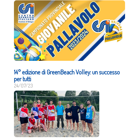
14° edizione di GreenBeach Volley: un successo
per tutti
24/07/23