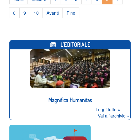
8
9
10
Avanti
Fine
Многие игроки выбирают
покердом
благодаря его
щедрым бонусам и акциям.
L'EDITORIALE
Magnifica Humanitas
Leggi tutto »
Vai all'archivio »
Casinozer è una piattaforma innovativa che offre una vasta
gamma di giochi da casinò e promozioni speciali. Scopri di