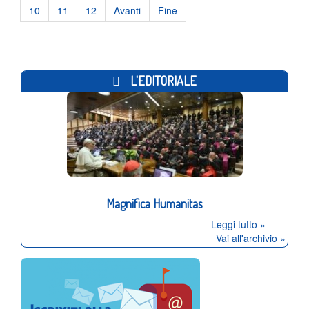
легко и быстро!
10
11
12
Avanti
Fine
Очень сложно найти хорошее
русское порно
. Но вы
смогли!
L'EDITORIALE
Det bästa
casino utan svensk licens
du kan hitta. Vinn idag!
Я благодарен
1вин
за возможность жить иначе. Так
сможете и вы.
Yeni üzvlər
mostbet
vasitəsilə qeydiyyatdan keçdikdə xoş
Sei alla ricerca di un’esperienza di casinò online
Se cerchi il posto giusto per vivere emozioni forti, prova
gəlmisiniz bonusu əldə edirlər.
emozionante?
rabona casinò
, una piattaforma ricca di giochi e opportunità.
fezbet casino
offre ai giocatori una vasta
এখানে
most bet
যা আপনাকে অবশ্যই করতে হবে!
Ecco i migliori
casinò non AAMS
che puoi trovare!
selezione di giochi e generose ricompense. Iscriviti ora e
Con un’ampia varietà di slot e tavoli da gioco, ogni visitatore
Fast withdrawals make
glory casino
a preferred option for
inizia la tua avventura vincente!
può trovare l’esperienza perfetta, sia che sia alle prime armi
real-money gamers.
Enjoy the game at
melbet
today. After all, everyone can win
Magnifica Humanitas
che un giocatore esperto.
here!
Leggi tutto »
Vai all'archivio »
Мобильное приложение от
1win
позволяет делать ставки
в любое время и в любом месте.
Как же круто
смотреть порно
после сложного дня...