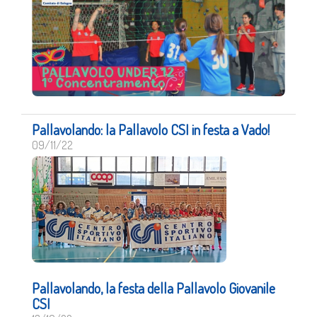
Pallavolando: la Pallavolo CSI in festa a Vado!
09/11/22
Pallavolando, la festa della Pallavolo Giovanile
CSI