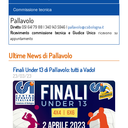
Commissione tecnica
Pallavolo
Diretto
051 641 79 88 | 340 143 5946 |
pallavolo@csibologna.i
t
Ricevimento commissione tecnica e
Giudice Unico
ricevono su
appuntamento
Ultime News di Pallavolo
Finali Under 13 di Pallavolo: tutti a Vado!
23/03/23