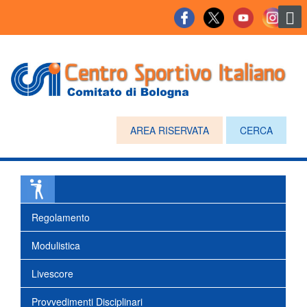
AREA RISERVATA
CERCA
Regolamento
Modulistica
Livescore
Provvedimenti Disciplinari