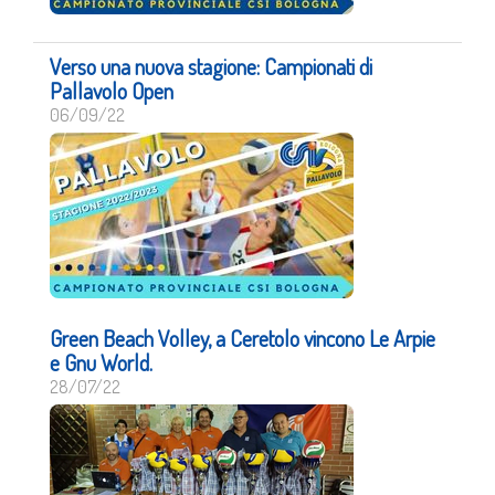
Verso una nuova stagione: Campionati di
Pallavolo Open
06/09/22
Green Beach Volley, a Ceretolo vincono Le Arpie
e Gnu World.
28/07/22
Многие игроки выбирают
покердом
благодаря его
щедрым бонусам и акциям.