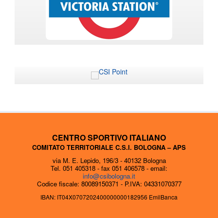
CENTRO SPORTIVO ITALIANO
COMITATO TERRITORIALE C.S.I. BOLOGNA – APS
via M. E. Lepido, 196/3 - 40132 Bologna
Tel. 051 405318 - fax 051 406578 - email:
info@csibologna.it
Codice fiscale: 80089150371 - P.IVA: 04331070377
IBAN: IT04X0707202400000000182956 EmilBanca