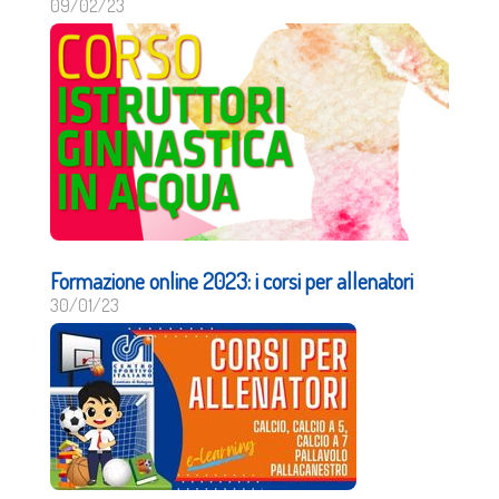
09/02/23
Formazione online 2023: i corsi per allenatori
30/01/23