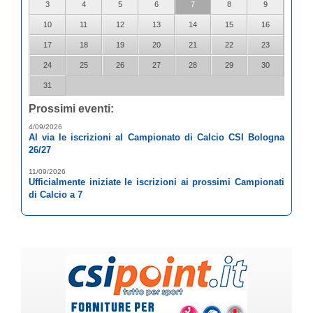
3
4
5
6
7
8
9
10
11
12
13
14
15
16
17
18
19
20
21
22
23
24
25
26
27
28
29
30
31
Prossimi eventi:
4/09/2026
Al via le iscrizioni al Campionato di Calcio CSI Bologna
26/27
11/09/2026
Ufficialmente iniziate le iscrizioni ai prossimi Campionati
di Calcio a 7