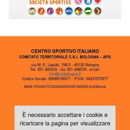
CENTRO SPORTIVO ITALIANO
COMITATO TERRITORIALE C.S.I. BOLOGNA – APS
via M. E. Lepido, 196/3 - 40132 Bologna
Tel. 051 405318 - fax 051 406578 - email:
info@csibologna.it
Codice fiscale: 80089150371 - P.IVA: 04331070377
IBAN: IT04X0707202400000000182956 EmilBanca
È necessario accettare i cookie e
ricaricare la pagina per visualizzare