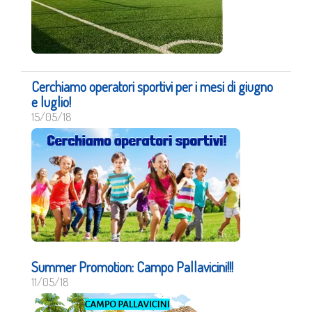
Cerchiamo operatori sportivi per i mesi di giugno
e luglio!
15/05/18
Summer Promotion: Campo Pallavicini!!!
11/05/18