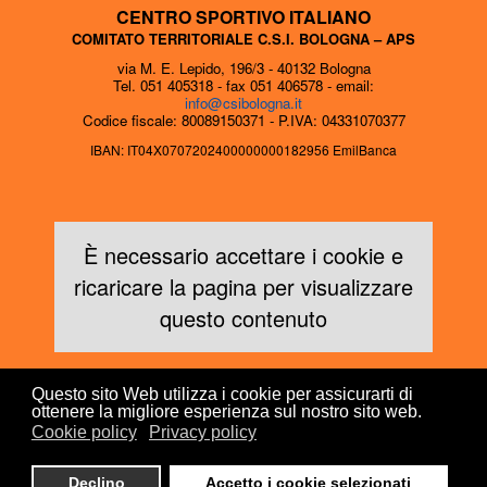
CENTRO SPORTIVO ITALIANO
COMITATO TERRITORIALE C.S.I. BOLOGNA – APS
via M. E. Lepido, 196/3 - 40132 Bologna
Tel. 051 405318 - fax 051 406578 - email:
info@csibologna.it
Codice fiscale: 80089150371 - P.IVA: 04331070377
IBAN: IT04X0707202400000000182956 EmilBanca
È necessario accettare i cookie e
ricaricare la pagina per visualizzare
questo contenuto
Autobus da e verso la sede CSI
Questo sito Web utilizza i cookie per assicurarti di
ottenere la migliore esperienza sul nostro sito web.
Linea 54
Linea 87
Linea 651
Cookie policy
Privacy policy
Linea 79
Linea 646
Linea 673
Linea 80
Declino
Accetto i cookie selezionati