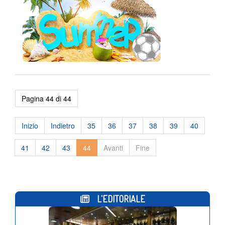
Многие игроки выбирают
покердом
благодаря его
щедрым бонусам и акциям.
Pagina 44 di 44
Inizio
Indietro
35
36
37
38
39
40
41
42
43
44
Avanti
Fine
L'EDITORIALE