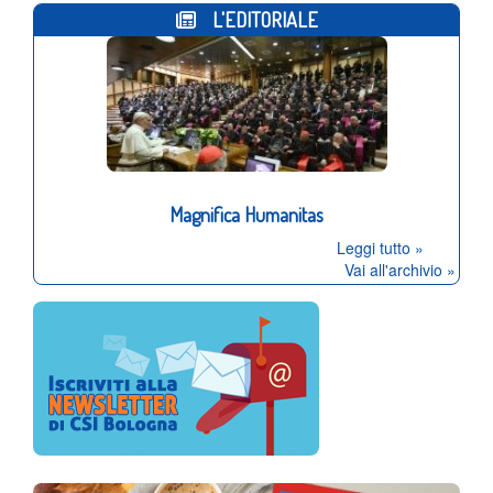
L'EDITORIALE
Casinozer è una piattaforma innovativa che offre una vasta
gamma di giochi da casinò e promozioni speciali. Scopri di
più su
casinozer
e approfitta di un’esperienza di gioco sicura
e coinvolgente.
Пришло время сыграть на
вавада
. Это стоит того...
Magnifica Humanitas
Lo stesso
Auf der Suche nach dem Besten? Dann ist die
casino non AAMS
che forse stavi cercando da
ghostwriter
tanto tempo. Gioca oggi!
agentur
genau die Richtige für Sie!
Leggi tutto »
Наслаждайтесь игрой на
мостбет
. Победить тут можно
Vai all'archivio »
легко и быстро!
Очень сложно найти хорошее
русское порно
. Но вы
смогли!
Det bästa
casino utan svensk licens
du kan hitta. Vinn idag!
Я благодарен
1вин
за возможность жить иначе. Так
сможете и вы.