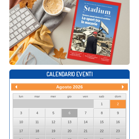
Yeni üzvlər
mostbet
vasitəsilə qeydiyyatdan keçdikdə xoş
Sei alla ricerca di un’esperienza di casinò online
Se cerchi il posto giusto per vivere emozioni forti, prova
gəlmisiniz bonusu əldə edirlər.
emozionante?
rabona casinò
, una piattaforma ricca di giochi e opportunità.
fezbet casino
offre ai giocatori una vasta
এখানে
most bet
যা আপনাকে অবশ্যই করতে হবে!
Ecco i migliori
casinò non AAMS
che puoi trovare!
selezione di giochi e generose ricompense. Iscriviti ora e
Con un’ampia varietà di slot e tavoli da gioco, ogni visitatore
Fast withdrawals make
glory casino
a preferred option for
inizia la tua avventura vincente!
può trovare l’esperienza perfetta, sia che sia alle prime armi
real-money gamers.
Enjoy the game at
melbet
today. After all, everyone can win
che un giocatore esperto.
here!
Мобильное приложение от
1win
позволяет делать ставки
в любое время и в любом месте.
Как же круто
смотреть порно
после сложного дня...
CALENDARIO EVENTI
Agosto 2026
lun
mar
mer
gio
ven
sab
dom
1
2
3
4
5
6
7
8
9
10
11
12
13
14
15
16
17
18
19
20
21
22
23