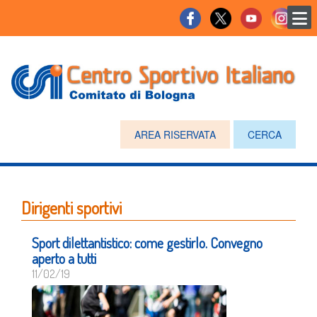
AREA RISERVATA
CERCA
Dirigenti sportivi
Sport dilettantistico: come gestirlo. Convegno
aperto a tutti
11/02/19