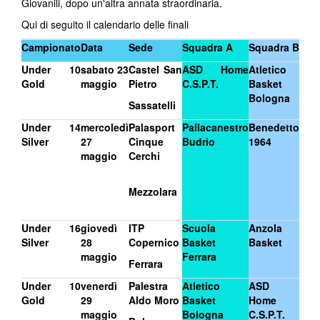
Giovanili, dopo un'altra annata straordinaria.
Qui di seguito il calendario delle finali
Campionato
Data
Sede
Squadra A
Squadra B
Under 10
sabato 23
Castel San
ASD Home
Atletico
Gold
maggio
Pietro
C.S.P.T.
Basket
Bologna
Sassatelli
Under 14
mercoledì
Palasport
Pallacanestro
Benedetto
Silver
27
Cinque
Budrio
1964
maggio
Cerchi
Mezzolara
Under 16
giovedì
ITP
Scuola
Anzola
Silver
28
Copernico
Basket
Basket
maggio
Ferrara
Ferrara
Under 10
venerdì
Palestra
Atletico
ASD
Gold
29
Aldo Moro
Basket
Home
maggio
Bologna
C.S.P.T.