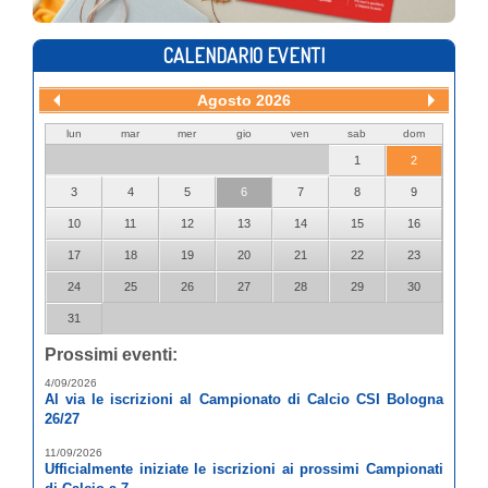
Yeni üzvlər
mostbet
vasitəsilə qeydiyyatdan keçdikdə xoş
Sei alla ricerca di un’esperienza di casinò online
Se cerchi il posto giusto per vivere emozioni forti, prova
gəlmisiniz bonusu əldə edirlər.
emozionante?
rabona casinò
, una piattaforma ricca di giochi e opportunità.
fezbet casino
offre ai giocatori una vasta
এখানে
most bet
যা আপনাকে অবশ্যই করতে হবে!
Ecco i migliori
casinò non AAMS
che puoi trovare!
CALENDARIO EVENTI
selezione di giochi e generose ricompense. Iscriviti ora e
Con un’ampia varietà di slot e tavoli da gioco, ogni visitatore
Fast withdrawals make
glory casino
a preferred option for
inizia la tua avventura vincente!
può trovare l’esperienza perfetta, sia che sia alle prime armi
real-money gamers.
Enjoy the game at
melbet
today. After all, everyone can win
che un giocatore esperto.
Agosto 2026
here!
lun
mar
mer
gio
ven
sab
dom
Мобильное приложение от
1win
позволяет делать ставки
1
2
в любое время и в любом месте.
Как же круто
смотреть порно
после сложного дня...
3
4
5
6
7
8
9
10
11
12
13
14
15
16
17
18
19
20
21
22
23
24
25
26
27
28
29
30
31
Prossimi eventi:
4/09/2026
Al via le iscrizioni al Campionato di Calcio CSI Bologna
26/27
11/09/2026
Ufficialmente iniziate le iscrizioni ai prossimi Campionati