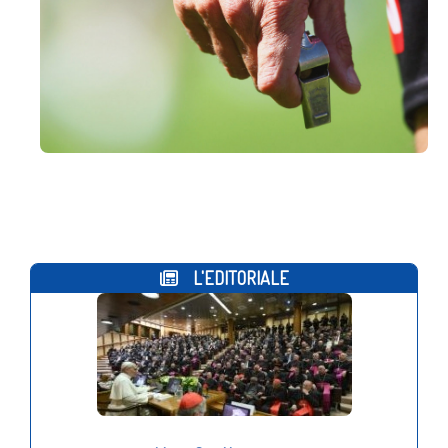
Многие игроки выбирают
покердом
благодаря его
щедрым бонусам и акциям.
L'EDITORIALE