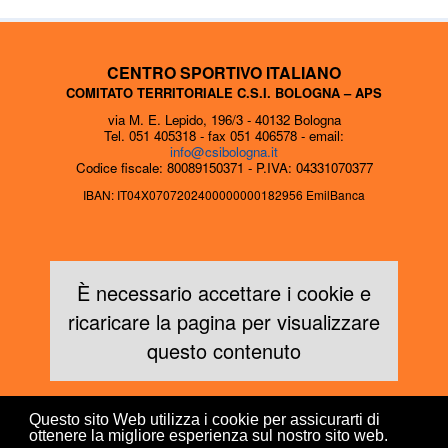
CENTRO SPORTIVO ITALIANO
COMITATO TERRITORIALE C.S.I. BOLOGNA – APS
via M. E. Lepido, 196/3 - 40132 Bologna
Tel. 051 405318 - fax 051 406578 - email:
info@csibologna.it
Codice fiscale: 80089150371 - P.IVA: 04331070377
IBAN: IT04X0707202400000000182956 EmilBanca
È necessario accettare i cookie e
ricaricare la pagina per visualizzare
questo contenuto
Autobus da e verso la sede CSI
Questo sito Web utilizza i cookie per assicurarti di
ottenere la migliore esperienza sul nostro sito web.