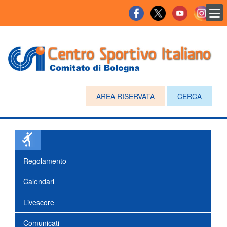
AREA RISERVATA
CERCA
Regolamento
Calendari
Livescore
Comunicati